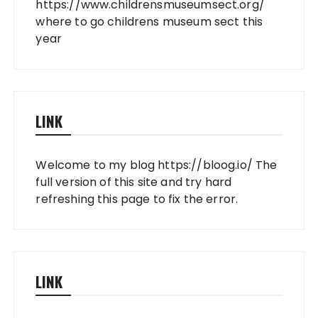
https://www.childrensmuseumsect.org/
where to go childrens museum sect this
year
LINK
Welcome to my blog
https://bloog.io/
The
full version of this site and try hard
refreshing this page to fix the error.
LINK