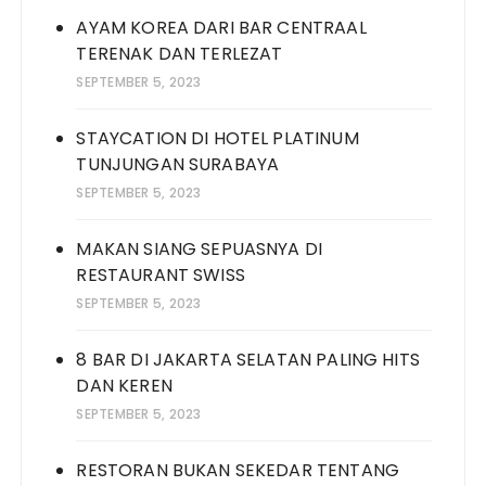
AYAM KOREA DARI BAR CENTRAAL
TERENAK DAN TERLEZAT
SEPTEMBER 5, 2023
STAYCATION DI HOTEL PLATINUM
TUNJUNGAN SURABAYA
SEPTEMBER 5, 2023
MAKAN SIANG SEPUASNYA DI
RESTAURANT SWISS
SEPTEMBER 5, 2023
8 BAR DI JAKARTA SELATAN PALING HITS
DAN KEREN
SEPTEMBER 5, 2023
RESTORAN BUKAN SEKEDAR TENTANG