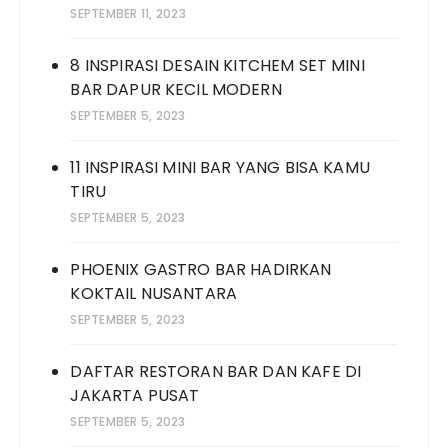
SEPTEMBER 11, 2023
8 INSPIRASI DESAIN KITCHEM SET MINI
BAR DAPUR KECIL MODERN
SEPTEMBER 5, 2023
11 INSPIRASI MINI BAR YANG BISA KAMU
TIRU
SEPTEMBER 5, 2023
PHOENIX GASTRO BAR HADIRKAN
KOKTAIL NUSANTARA
SEPTEMBER 5, 2023
DAFTAR RESTORAN BAR DAN KAFE DI
JAKARTA PUSAT
SEPTEMBER 5, 2023