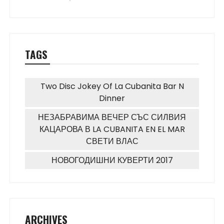
TAGS
Two Disc Jokey Of La Cubanita Bar N
Dinner
НЕЗАБРАВИМА ВЕЧЕР СЪС СИЛВИЯ
КАЦАРОВА В LA CUBANITA EN EL MAR
СВЕТИ ВЛАС
НОВОГОДИШНИ КУВЕРТИ 2017
ARCHIVES