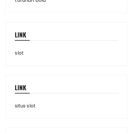
taruhan bola
LINK
slot
LINK
situs slot