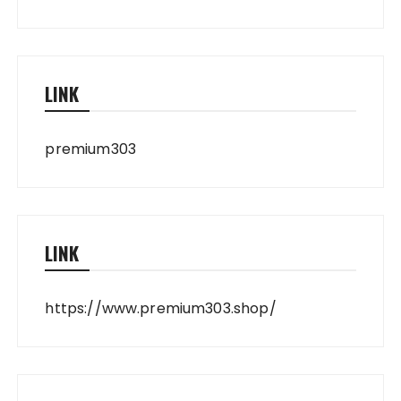
LINK
premium303
LINK
https://www.premium303.shop/