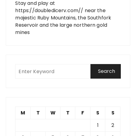
Stay and play at
https://doubledicerv.com//
near the
majestic Ruby Mountains, the Southfork
Reservoir and the large northern gold
mines
M
T
W
T
F
S
S
1
2