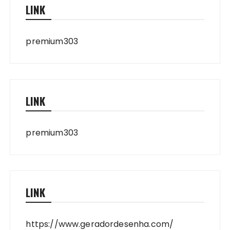
LINK
premium303
LINK
premium303
LINK
https://www.geradordesenha.com/