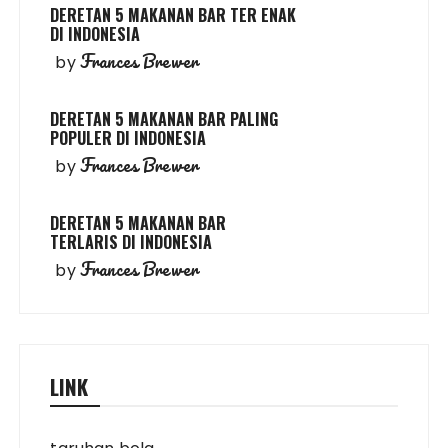
DERETAN 5 MAKANAN BAR TER ENAK
DI INDONESIA
Frances Brewer
by
DERETAN 5 MAKANAN BAR PALING
POPULER DI INDONESIA
Frances Brewer
by
DERETAN 5 MAKANAN BAR
TERLARIS DI INDONESIA
Frances Brewer
by
LINK