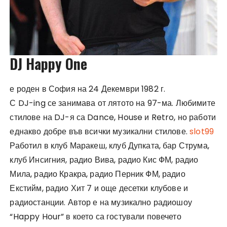
DJ Happy One
е роден в София на 24 Декември 1982 г.
С DJ-ing се занимава от лятото на 97-ма. Любимите
стилове на DJ-я са Dance, House и Retro, но работи
еднакво добре във всички музикални стилове.
slot99
Работил в клуб Маракеш, клуб Дупката, бар Струма,
клуб Инсигния, радио Вива, радио Кис ФМ, радио
Мила, радио Кракра, радио Перник ФМ, радио
Екстийм, радио Хит 7 и още десетки клубове и
радиостанции. Автор е на музикално радиошоу
“Happy Hour” в което са гостували повечето