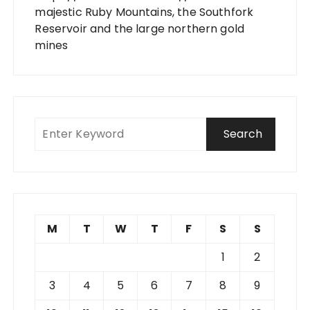
majestic Ruby Mountains, the Southfork
Reservoir and the large northern gold
mines
M
T
W
T
F
S
S
1
2
3
4
5
6
7
8
9