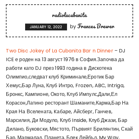
radiolacubanita
Frances Brewer
by
JANUARY 12, 2022
Two Disc Jokey of La Cubanita Bar n Dinner
– DJ
ICE е роден на 13 август 1976 в София.Започва да
работи като DJ през 1993 година в Дискотека
Олимпио,следват клуб Криминале,Еротик Бар
Хемус,Бар Луна, Клуб Интро, Frozen, ABC, Intriga,
Бронкс, Кампионе, Окото, Клуб Импулс,Дали,Ел
Корасон,Латино ресторант Шаманите,Карма,Бар На
Края На Вселената, Kабаре, Айсберг, Ганчев,
Марсилия, Ди Модуло, Клуб Inside, Клуб Джази, Бар
Дилано, Буковски, Мястото, Първият Брилянтин, Скай
Бар, Мармалад, Планета, Блек Лейбъл, My Way,