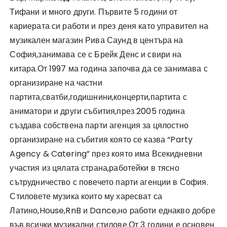
Тифани и много други. Първите 5 години от
кариерата си работи и през деня като управител на
музикален магазин Рива Саунд в центъра на
София,занимава се с Брейк Денс и свири на
китара.От 1997 ма година започва да се занимава с
организиране на частни
партита,сватби,годишнини,концерти,партита с
аниматори и други събития,през 2005 година
създава собствена парти агенция за цялостно
организиране на събития която се казва “Party
Agency & Catering” през която има Всекидневни
участия из цялата страна,работейки в тясно
сътрудничество с повечето парти агенции в София.
Стиловете музика които му харесват са
Латино,House,RnB и Dance,но работи еднакво добре
във всички музикални стилове.От 3 години е основен