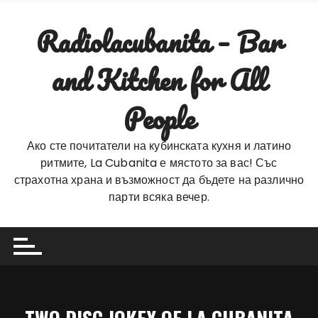
Skip
to
Radiolacubanita – Bar
content
and Kitchen for All
People
Ако сте почитатели на кубинската кухня и латино
ритмите, La Cubanita е мястото за вас! Със
страхотна храна и възможност да бъдете на различно
парти всяка вечер.