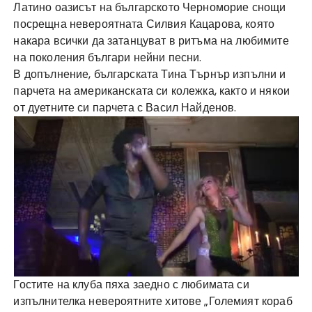
Латино оазисът на българското Черноморие снощи
посрещна невероятната Силвия Кацарова, която
накара всички да затанцуват в ритъма на любимите
на поколения българи нейни песни.
В допълнение, българската Тина Търнър изпълни и
парчета на американската си колежка, както и някои
от дуетните си парчета с Васил Найденов.
Гостите на клуба пяха заедно с любимата си
изпълнителка невероятните хитове „Големият кораб