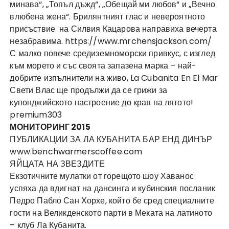
минава“, „Топъл дъжд“, „Обещай ми любов“ и „Вечно
влюбена жена“. Брилянтният глас и невероятното
присъствие на Силвия Кацарова направиха вечерта
незабравима. https://www.
mrchensjackson.com
/
С малко повече средиземноморски привкус, с изглед
към морето и със своята запазена марка – най-
добрите изпълнители на живо, La Cubanita En El Mar
Свети Влас ще продължи да се грижи за
купонджийското настроение до края на лятото!
premium303
МОНИТОРИНГ 2015
ПУБЛИКАЦИИ ЗА ЛА КУБАНИТА БАР ЕНД ДИНЪР
www.benchwarmerscoffee.com
ЯЙЦАТА НА ЗВЕЗДИТЕ
Екзотичните мулатки от горещото шоу Хаванос
успяха да вдигнат на дансинга и кубинския посланик
Педро Пабло Сан Хорхе, който бе сред специалните
гости на Великденското парти в Меката на латиното
– клуб Ла Кубанита.