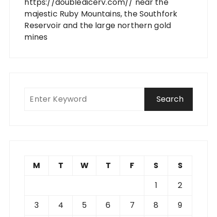
https://doubledicerv.com//
near the
majestic Ruby Mountains, the Southfork
Reservoir and the large northern gold
mines
M
T
W
T
F
S
S
1
2
3
4
5
6
7
8
9