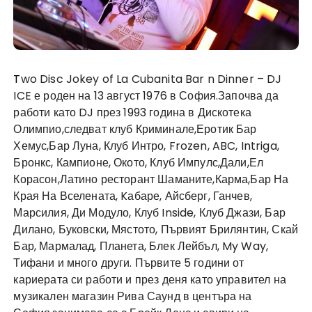
Two Disc Jokey of La Cubanita Bar n Dinner
– DJ
ICE е роден на 13 август 1976 в София.Започва да
работи като DJ през 1993 година в Дискотека
Олимпио,следват клуб Криминале,Еротик Бар
Хемус,Бар Луна, Клуб Интро, Frozen, ABC, Intriga,
Бронкс, Кампионе, Окото, Клуб Импулс,Дали,Ел
Корасон,Латино ресторант Шаманите,Карма,Бар На
Края На Вселената, Kабаре, Айсберг, Ганчев,
Марсилия, Ди Модуло, Клуб Inside, Клуб Джази, Бар
Дилано, Буковски, Мястото, Първият Брилянтин, Скай
Бар, Мармалад, Планета, Блек Лейбъл, My Way,
Тифани и много други. Първите 5 години от
кариерата си работи и през деня като управител на
музикален магазин Рива Саунд в центъра на