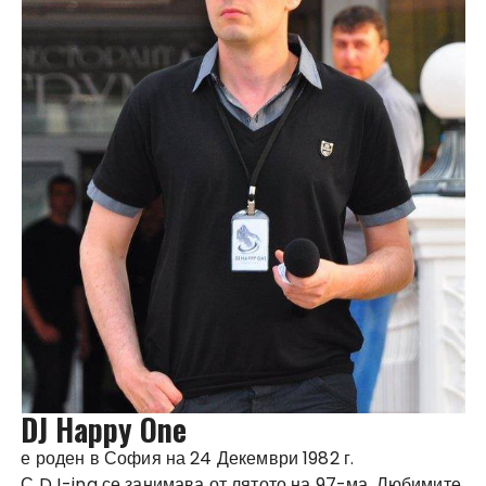
DJ Happy One
е роден в София на 24 Декември 1982 г.
С DJ-ing се занимава от лятото на 97-ма. Любимите