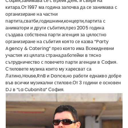
София,занимава се с Брейк Денс и свири на
китара.От 1997 ма година започва да се занимава с
организиране на частни
партита,сватби,годишнини,концерти,партита с
аниматори и други събития,през 2005 година
създава собствена парти агенция за цялостно
организиране на събития която се казва “Party
Agency & Catering” през която има Всекидневни
участия из цялата страна,работейки в тясно
сътрудничество с повечето парти агенции в София.
Стиловете музика които му харесват са
Латино,House,RnB и Dance,но работи еднакво добре
във всички музикални стилове.От 3 години е основен
DJ в “La Cubanita” София.