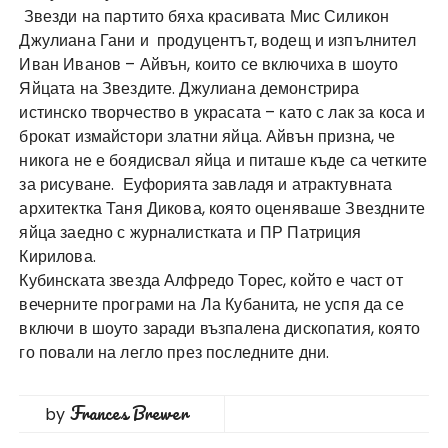
Звезди на партито бяха красивата Мис Силикон
Джулиана Гани и продуцентът, водещ и изпълнител
Иван Иванов – Айвън, които се включиха в шоуто
Яйцата на Звездите. Джулиана демонстрира
истинско творчество в украсата – като с лак за коса и
брокат измайстори златни яйца. Айвън призна, че
никога не е боядисвал яйца и питаше къде са четките
за рисуване. Еуфорията завладя и атрактувната
архитектка Таня Дикова, която оценяваше Звездните
яйца заедно с журналистката и ПР Патриция
Кирилова.
Кубинската звезда Алфредо Торес, който е част от
вечерните програми на Ла Кубанита, не успя да се
включи в шоуто заради възпалена дископатия, която
го повали на легло през последните дни.
Frances Brewer
by