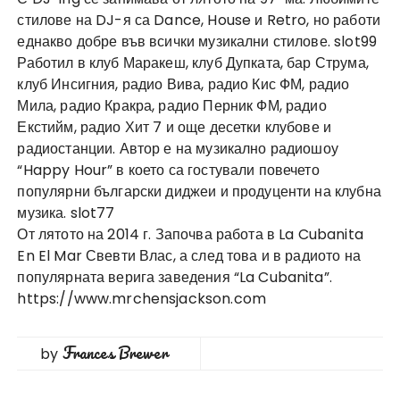
стилове на DJ-я са Dance, House и Retro, но работи
еднакво добре във всички музикални стилове.
slot99
Работил в клуб Маракеш, клуб Дупката, бар Струма,
клуб Инсигния, радио Вива, радио Кис ФМ, радио
Мила, радио Кракра, радио Перник ФМ, радио
Екстийм, радио Хит 7 и още десетки клубове и
радиостанции. Автор е на музикално радиошоу
“Happy Hour” в което са гостували повечето
популярни български диджеи и продуценти на клубна
музика.
slot77
От лятото на 2014 г. Започва работа в La Cubanita
En El Mar Свевти Влас, а след това и в радиото на
популярната верига заведения “La Cubanita”.
https://www.mrchensjackson.com
Frances Brewer
by