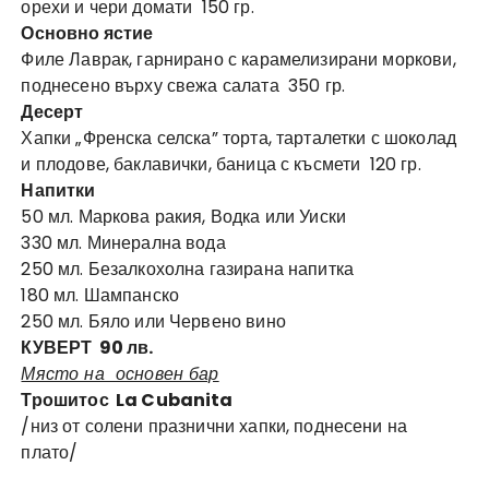
орехи и чери домати 150 гр.
Основно ястие
Филе Лаврак, гарнирано с карамелизирани моркови,
поднесено върху свежа салата 350 гр.
Десерт
Хапки „Френска селска” торта, тарталетки с шоколад
и плодове, баклавички, баница с късмети 120 гр.
Напитки
50 мл. Маркова ракия, Водка или Уиски
330 мл. Минерална вода
250 мл. Безалкохолна газирана напитка
180 мл. Шампанско
250 мл. Бяло или Червено вино
КУВЕРТ 90 лв.
Място на основен бар
Трошитос La Cubanita
/низ от солени празнични хапки, поднесени на
плато/