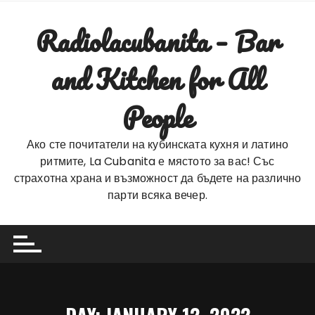
Skip
to
Radiolacubanita – Bar
content
and Kitchen for All
People
Ако сте почитатели на кубинската кухня и латино
ритмите, La Cubanita е мястото за вас! Със
страхотна храна и възможност да бъдете на различно
парти всяка вечер.