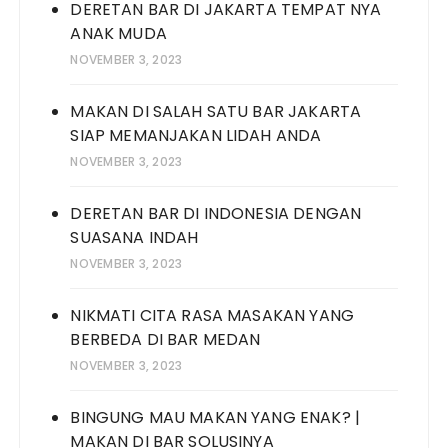
DERETAN BAR DI JAKARTA TEMPAT NYA
ANAK MUDA
NOVEMBER 3, 2023
MAKAN DI SALAH SATU BAR JAKARTA
SIAP MEMANJAKAN LIDAH ANDA
NOVEMBER 3, 2023
DERETAN BAR DI INDONESIA DENGAN
SUASANA INDAH
NOVEMBER 3, 2023
NIKMATI CITA RASA MASAKAN YANG
BERBEDA DI BAR MEDAN
NOVEMBER 3, 2023
BINGUNG MAU MAKAN YANG ENAK? |
MAKAN DI BAR SOLUSINYA