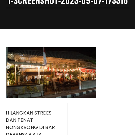
1-SCREENSHOT-2023-09-07-173316
Post
HILANGKAN STREES
navigation
DAN PENAT
NONGKRONG DI BAR
DEPANSAR AJA