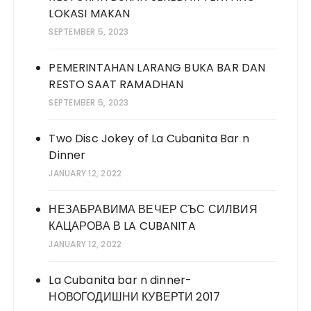
LOKASI MAKAN
SEPTEMBER 5, 2023
PEMERINTAHAN LARANG BUKA BAR DAN
RESTO SAAT RAMADHAN
SEPTEMBER 5, 2023
Two Disc Jokey of La Cubanita Bar n
Dinner
JANUARY 12, 2022
НЕЗАБРАВИМА ВЕЧЕР СЪС СИЛВИЯ
КАЦАРОВА В LA CUBANITA
JANUARY 12, 2022
La Cubanita bar n dinner-
НОВОГОДИШНИ КУВЕРТИ 2017