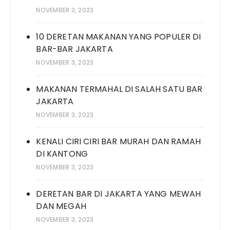
NOVEMBER 3, 2023
10 DERETAN MAKANAN YANG POPULER DI
BAR-BAR JAKARTA
NOVEMBER 3, 2023
MAKANAN TERMAHAL DI SALAH SATU BAR
JAKARTA
NOVEMBER 3, 2023
KENALI CIRI CIRI BAR MURAH DAN RAMAH
DI KANTONG
NOVEMBER 3, 2023
DERETAN BAR DI JAKARTA YANG MEWAH
DAN MEGAH
NOVEMBER 3, 2023