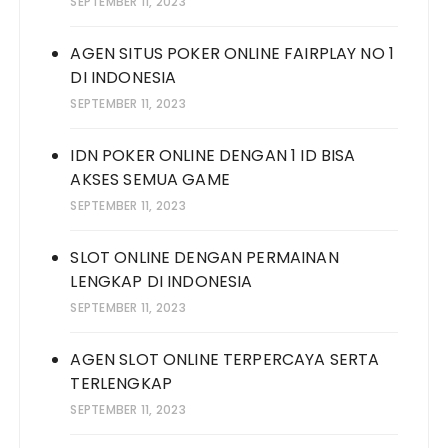
SEPTEMBER 11, 2023
AGEN SITUS POKER ONLINE FAIRPLAY NO 1
DI INDONESIA
SEPTEMBER 11, 2023
IDN POKER ONLINE DENGAN 1 ID BISA
AKSES SEMUA GAME
SEPTEMBER 11, 2023
SLOT ONLINE DENGAN PERMAINAN
LENGKAP DI INDONESIA
SEPTEMBER 11, 2023
AGEN SLOT ONLINE TERPERCAYA SERTA
TERLENGKAP
SEPTEMBER 11, 2023