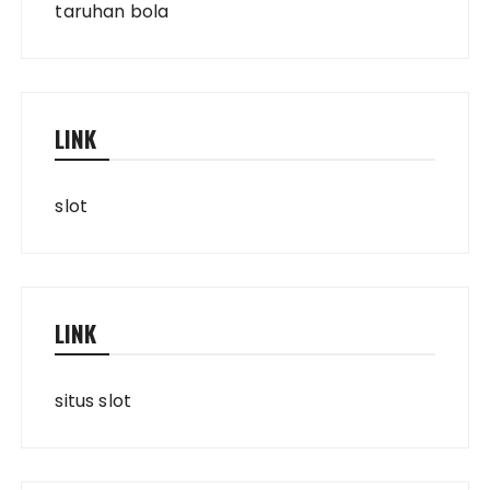
taruhan bola
LINK
slot
LINK
situs slot