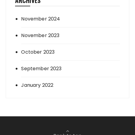
ARCHIVES
November 2024
November 2023
October 2023
September 2023
January 2022