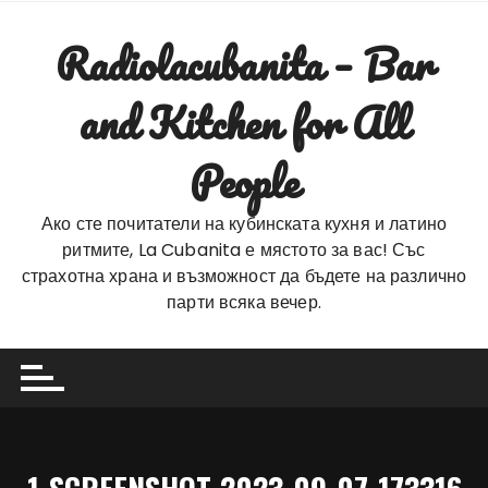
Skip
to
Radiolacubanita – Bar
content
and Kitchen for All
People
Ако сте почитатели на кубинската кухня и латино
ритмите, La Cubanita е мястото за вас! Със
страхотна храна и възможност да бъдете на различно
парти всяка вечер.