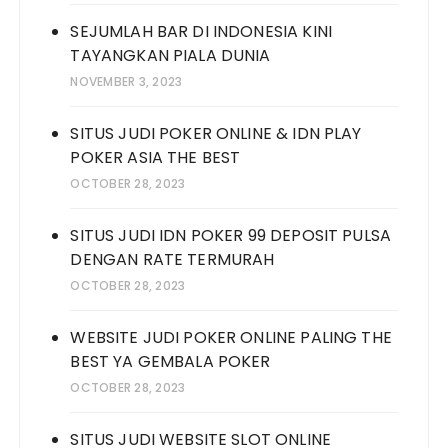
SEJUMLAH BAR DI INDONESIA KINI
TAYANGKAN PIALA DUNIA
NOVEMBER 3, 2023
SITUS JUDI POKER ONLINE & IDN PLAY
POKER ASIA THE BEST
OCTOBER 28, 2023
SITUS JUDI IDN POKER 99 DEPOSIT PULSA
DENGAN RATE TERMURAH
OCTOBER 28, 2023
WEBSITE JUDI POKER ONLINE PALING THE
BEST YA GEMBALA POKER
OCTOBER 28, 2023
SITUS JUDI WEBSITE SLOT ONLINE