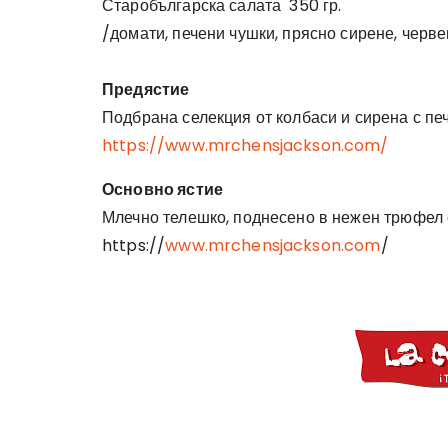
Старобългарска салата 350 гр.
/домати, печени чушки, прясно сирене, черве
Предястие
Подбрана селекция от колбаси и сирена с печ
https://www.mrchensjackson.com/
Основно ястие
Млечно телешко, поднесено в нежен трюфел с
https://
www.mrchensjackson.com
/