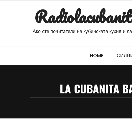
Skip
Radiolacubanit
to
content
Ако сте почитатели на кубинската кухня и л
HOME
СИЛВ
LA CUBANITA B