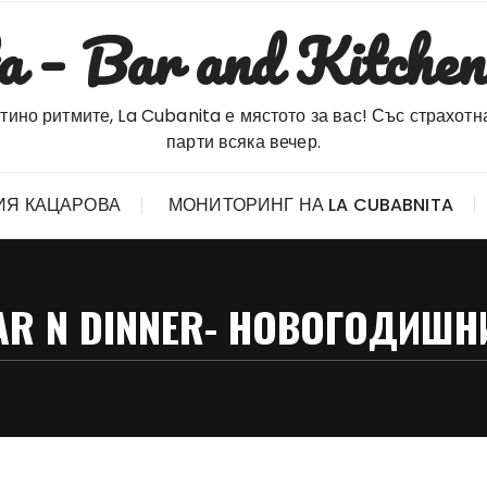
a – Bar and Kitchen
атино ритмите, La Cubanita е мястото за вас! Със страхот
парти всяка вечер.
ИЯ КАЦАРОВА
МОНИТОРИНГ НА LA CUBABNITA
AR N DINNER- НОВОГОДИШН