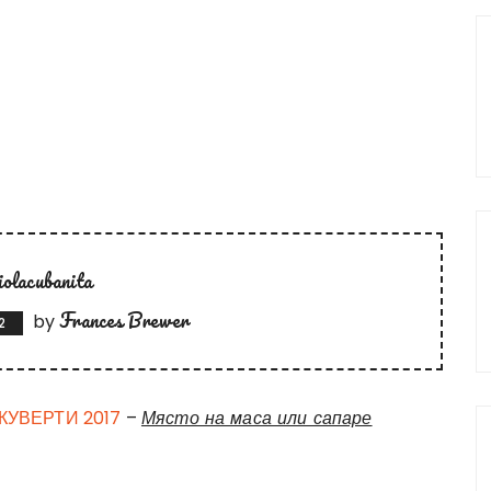
iolacubanita
Frances Brewer
by
2
 КУВЕРТИ 2017
–
Място на маса или сапаре